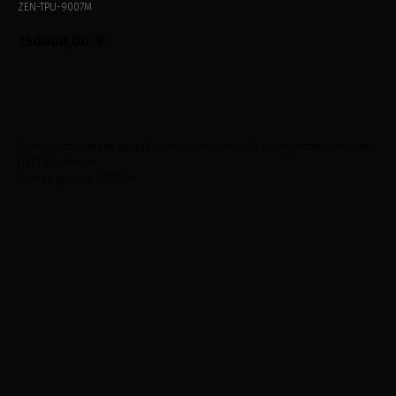
ZEN-TPU-9007M
150000,00
₽
ДОБАВИТЬ В КОРЗИНУ
Самовосстанавливающийся, термопластичный полиуретан, матовая.
ЦВЕТ: Aluminum
Размер рулона 1.52*16m