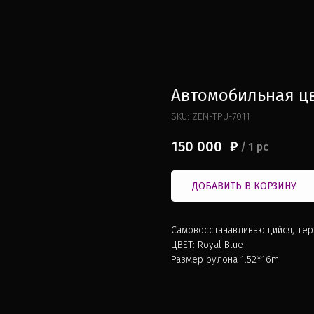
Автомобильная цв
SKU:
ZEN-TPU-7011
150 000
₽
/
1 pc
ДОБАВИТЬ В КОРЗИНУ
Самовосстанавливающийся, тер
ЦВЕТ: Royal Blue
Размер рулона 1.52*16m