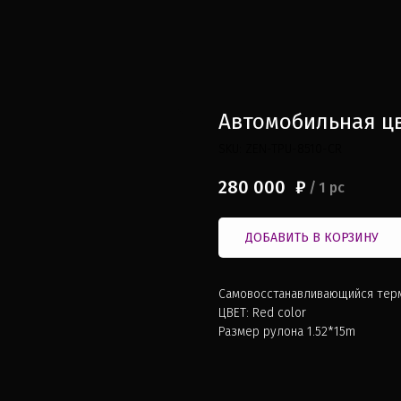
Автомобильная ц
SKU:
ZEN-TPU-8510-CR
280 000
₽
/
1 pc
ДОБАВИТЬ В КОРЗИНУ
Самовосстанавливающийся терм
ЦВЕТ: Red color
Размер рулона 1.52*15m